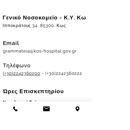
Γενικό Νοσοκομείο - Κ.Υ. Κω
Ιπποκράτους 34, 85300, Κως
Email
grammateia@kos-hospital.gov.gr
Τηλέφωνο
(+30)2242360200
- (+30)2242360222
Ώρες Επισκεπτηρίου
Νοσηλευτικά Τμήματα
Χειμερινό ωράριο:
11.00-13.00
&
17.30-19.30
Θερινό ωράριο: 11.00-13.00 & 18.00-20.00
Σταθμός Αιμοδοσίας
Δευ-Παρ 09:00 - 13:00