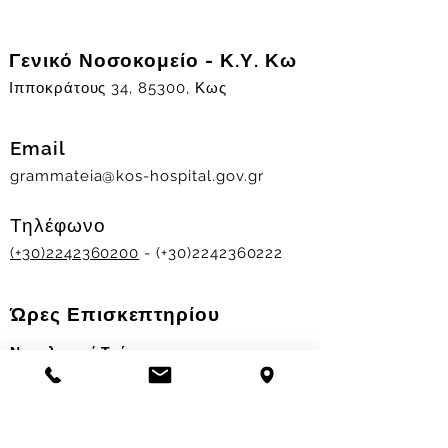
Γενικό Νοσοκομείο - Κ.Υ. Κω
Ιπποκράτους 34, 85300, Κως
Email
grammateia@kos-hospital.gov.gr
Τηλέφωνο
(+30)2242360200
- (+30)2242360222
Ώρες Επισκεπτηρίου
Νοσηλευτικά Τμήματα
Χειμερινό ωράριο:
11.00-13.00
&
17.30-19.30
Θερινό ωράριο: 11.00-13.00 & 18.00-20.00
Σταθμός Αιμοδοσίας
Δευ-Παρ 09:00 - 13:00