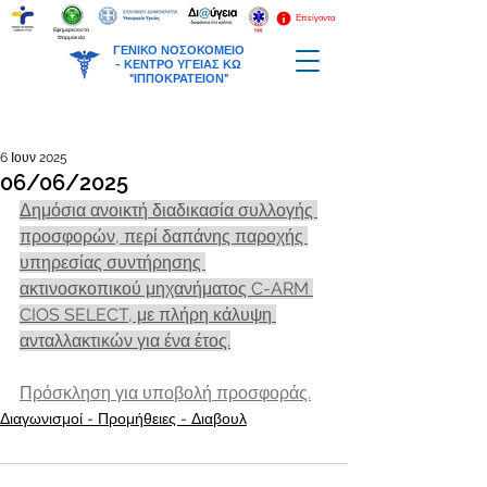
Επείγοντα
Εφημερεύοντα
Φαρμακεία
ΓΕΝΙΚΟ ΝΟΣΟΚΟΜΕΙΟ
-
ΚΕΝΤΡΟ ΥΓΕΙΑΣ ΚΩ
"ΙΠΠΟΚΡΑΤΕΙΟΝ"
6 Ιουν 2025
06/06/2025
Δημόσια ανοικτή διαδικασία συλλογής 
προσφορών, περί δαπάνης παροχής 
υπηρεσίας συντήρησης 
ακτινοσκοπικού μηχανήματος C-ARM 
CIOS SELECT, με πλήρη κάλυψη 
ανταλλακτικών για ένα έτος.
Πρόσκληση για υποβολή προσφοράς.
Διαγωνισμοί - Προμήθειες - Διαβουλ