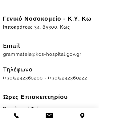
Γενικό Νοσοκομείο - Κ.Υ. Κω
Ιπποκράτους 34, 85300, Κως
Email
grammateia@kos-hospital.gov.gr
Τηλέφωνο
(+30)2242360200
- (+30)2242360222
Ώρες Επισκεπτηρίου
Νοσηλευτικά Τμήματα
Χειμερινό ωράριο:
11.00-13.00
&
17.30-19.30
Θερινό ωράριο: 11.00-13.00 & 18.00-20.00
Σταθμός Αιμοδοσίας
Δευ-Παρ 09:00 - 13:00