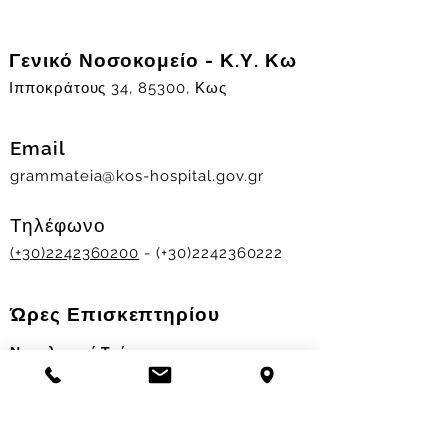
Γενικό Νοσοκομείο - Κ.Υ. Κω
Ιπποκράτους 34, 85300, Κως
Email
grammateia@kos-hospital.gov.gr
Τηλέφωνο
(+30)2242360200
- (+30)2242360222
Ώρες Επισκεπτηρίου
Νοσηλευτικά Τμήματα
Χειμερινό ωράριο:
11.00-13.00
&
17.30-19.30
Θερινό ωράριο: 11.00-13.00 & 18.00-20.00
Σταθμός Αιμοδοσίας
Δευ-Παρ 09:00 - 13:00