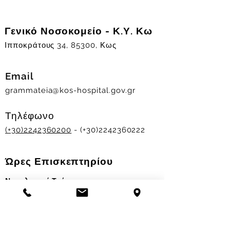
Γενικό Νοσοκομείο - Κ.Υ. Κω
Ιπποκράτους 34, 85300, Κως
Email
grammateia@kos-hospital.gov.gr
Τηλέφωνο
(+30)2242360200
- (+30)2242360222
Ώρες Επισκεπτηρίου
Νοσηλευτικά Τμήματα
Χειμερινό ωράριο:
11.00-13.00
&
17.30-19.30
Θερινό ωράριο: 11.00-13.00 & 18.00-20.00
Σταθμός Αιμοδοσίας
Δευ-Παρ 09:00 - 13:00