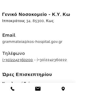
Γενικό Νοσοκομείο - Κ.Υ. Κω
Ιπποκράτους 34, 85300, Κως
Email
grammateia@kos-hospital.gov.gr
Τηλέφωνο
(+30)2242360200
- (+30)2242360222
Ώρες Επισκεπτηρίου
Νοσηλευτικά Τμήματα
Χειμερινό ωράριο:
11.00-13.00
&
17.30-19.30
Θερινό ωράριο: 11.00-13.00 & 18.00-20.00
Σταθμός Αιμοδοσίας
Δευ-Παρ 09:00 - 13:00