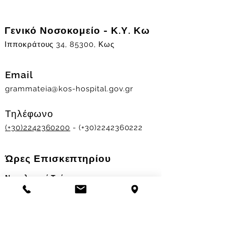
Γενικό Νοσοκομείο - Κ.Υ. Κω
Ιπποκράτους 34, 85300, Κως
Email
grammateia@kos-hospital.gov.gr
Τηλέφωνο
(+30)2242360200
- (+30)2242360222
Ώρες Επισκεπτηρίου
Νοσηλευτικά Τμήματα
Χειμερινό ωράριο:
11.00-13.00
&
17.30-19.30
Θερινό ωράριο: 11.00-13.00 & 18.00-20.00
Σταθμός Αιμοδοσίας
Δευ-Παρ 09:00 - 13:00