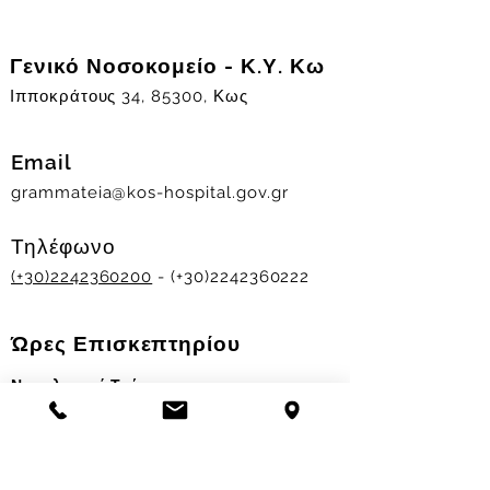
Γενικό Νοσοκομείο - Κ.Υ. Κω
Ιπποκράτους 34, 85300, Κως
Email
grammateia@kos-hospital.gov.gr
Τηλέφωνο
(+30)2242360200
- (+30)2242360222
Ώρες Επισκεπτηρίου
Νοσηλευτικά Τμήματα
Χειμερινό ωράριο:
11.00-13.00
&
17.30-19.30
Θερινό ωράριο: 11.00-13.00 & 18.00-20.00
Σταθμός Αιμοδοσίας
Δευ-Παρ 09:00 - 13:00