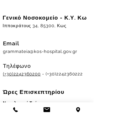
Γενικό Νοσοκομείο - Κ.Υ. Κω
Ιπποκράτους 34, 85300, Κως
Email
grammateia@kos-hospital.gov.gr
Τηλέφωνο
(+30)2242360200
- (+30)2242360222
Ώρες Επισκεπτηρίου
Νοσηλευτικά Τμήματα
Χειμερινό ωράριο:
11.00-13.00
&
17.30-19.30
Θερινό ωράριο: 11.00-13.00 & 18.00-20.00
Σταθμός Αιμοδοσίας
Δευ-Παρ 09:00 - 13:00