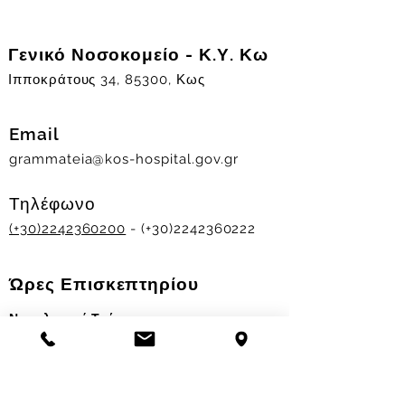
Γενικό Νοσοκομείο - Κ.Υ. Κω
Ιπποκράτους 34, 85300, Κως
Email
grammateia@kos-hospital.gov.gr
Τηλέφωνο
(+30)2242360200
- (+30)2242360222
Ώρες Επισκεπτηρίου
Νοσηλευτικά Τμήματα
Χειμερινό ωράριο:
11.00-13.00
&
17.30-19.30
Θερινό ωράριο: 11.00-13.00 & 18.00-20.00
Σταθμός Αιμοδοσίας
Δευ-Παρ 09:00 - 13:00