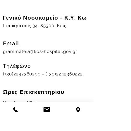
Γενικό Νοσοκομείο - Κ.Υ. Κω
Ιπποκράτους 34, 85300, Κως
Email
grammateia@kos-hospital.gov.gr
Τηλέφωνο
(+30)2242360200
- (+30)2242360222
Ώρες Επισκεπτηρίου
Νοσηλευτικά Τμήματα
Χειμερινό ωράριο:
11.00-13.00
&
17.30-19.30
Θερινό ωράριο: 11.00-13.00 & 18.00-20.00
Σταθμός Αιμοδοσίας
Δευ-Παρ 09:00 - 13:00