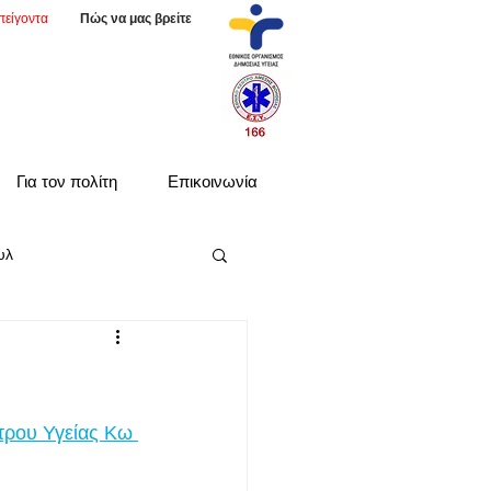
πείγοντα
Πώς να μας βρείτε
Για τον πολίτη
Επικοινωνία
υλ
τρου Υγείας Κω 