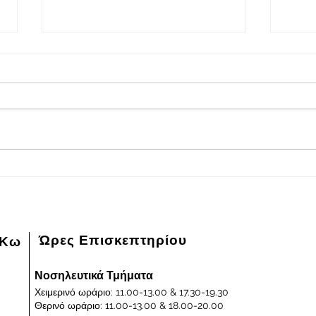
2026-08-08
202
Πρόγραμμα εφημερευόντων
Πρόγ
ειδικευμένων ιατρών Γενικού
ειδικ
Νοσοκομείου - Κέντρου Υγείας
Νοσοκ
Κω "ΙΠΠΟΚΡΑΤΕΙΟΝ" στις
Κω "
08/08/2026 και ημέρα Σάββατο
07/0
Παρα
Ώρες Επισκεπτηρίου
 Κω
Νοσηλευτικά Τμήματα
Χειμερινό ωράριο: 11.00-13.00 & 17.30-19.30
Θερινό ωράριο: 11.00-13.00 & 18.00-20.00