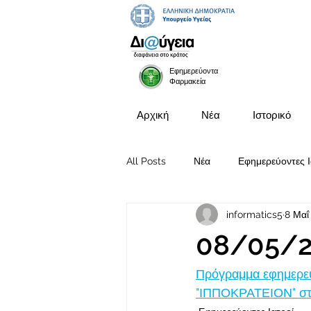
Εφημερεύοντα
Φαρμακεία
Αρχική
Νέα
Ιστορικό
All Posts
Νέα
Εφημερεύοντες Ι
informatics5
8 Μαΐ
Προκηρύξεις Θέσεων
08/05/
Πρόγραμμα εφημερευ
"ΙΠΠΟΚΡΑΤΕΙΟΝ" στις