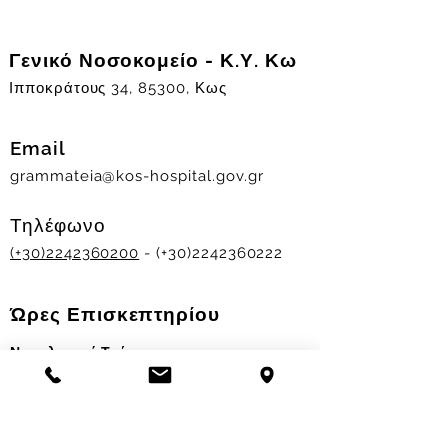
Γενικό Νοσοκομείο - Κ.Υ. Κω
Ιπποκράτους 34, 85300, Κως
Email
grammateia@kos-hospital.gov.gr
Τηλέφωνο
(+30)2242360200
- (+30)2242360222
Ώρες Επισκεπτηρίου
Νοσηλευτικά Τμήματα
Χειμερινό ωράριο:
11.00-13.00
&
17.30-19.30
Θερινό ωράριο: 11.00-13.00 & 18.00-20.00
Σταθμός Αιμοδοσίας
Δευ-Παρ 09:00 - 13:00