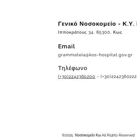
Γενικό Νοσοκομείο - Κ.Υ.
Ιπποκράτους 34, 85300, Κως
Email
grammateia@kos-hospital.gov.gr
Τηλέφωνο
(+30)2242360200
- (+30)2242360222
©2025 Νοσοκομείο Κω All Rights Reserved