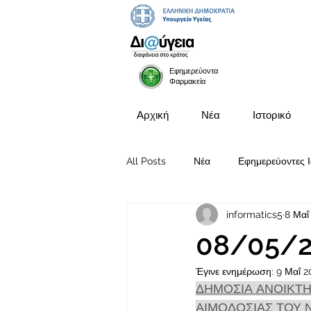
Εφημερεύοντα
Φαρμακεία
Αρχική
Νέα
Ιστορικό
All Posts
Νέα
Εφημερεύοντες Ι
informatics5
8 Μαΐ
Προκηρύξεις Θέσεων
08/05/
Έγινε ενημέρωση:
9 Μαΐ 2
ΔΗΜΟΣΙΑ ΑΝΟΙΚΤΗ
ΑΙΜΟΔΟΣΙΑΣ ΤΟΥ 