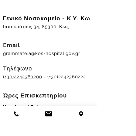
Γενικό Νοσοκομείο - Κ.Υ. Κω
Ιπποκράτους 34, 85300, Κως
Email
grammateia@kos-hospital.gov.gr
Τηλέφωνο
(+30)2242360200
- (+30)2242360222
Ώρες Επισκεπτηρίου
Νοσηλευτικά Τμήματα
Χειμερινό ωράριο:
11.00-13.00
&
17.30-19.30
Θερινό ωράριο: 11.00-13.00 & 18.00-20.00
Σταθμός Αιμοδοσίας
Δευ-Παρ 09:00 - 13:00