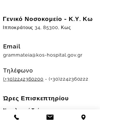
Γενικό Νοσοκομείο - Κ.Υ. Κω
Ιπποκράτους 34, 85300, Κως
Email
grammateia@kos-hospital.gov.gr
Τηλέφωνο
(+30)2242360200
- (+30)2242360222
Ώρες Επισκεπτηρίου
Νοσηλευτικά Τμήματα
Χειμερινό ωράριο:
11.00-13.00
&
17.30-19.30
Θερινό ωράριο: 11.00-13.00 & 18.00-20.00
Σταθμός Αιμοδοσίας
Δευ-Παρ 09:00 - 13:00