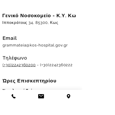
Γενικό Νοσοκομείο - Κ.Υ. Κω
Ιπποκράτους 34, 85300, Κως
Email
grammateia@kos-hospital.gov.gr
Τηλέφωνο
(+30)2242360200
- (+30)2242360222
Ώρες Επισκεπτηρίου
Νοσηλευτικά Τμήματα
Χειμερινό ωράριο:
11.00-13.00
&
17.30-19.30
Θερινό ωράριο: 11.00-13.00 & 18.00-20.00
Σταθμός Αιμοδοσίας
Δευ-Παρ 09:00 - 13:00