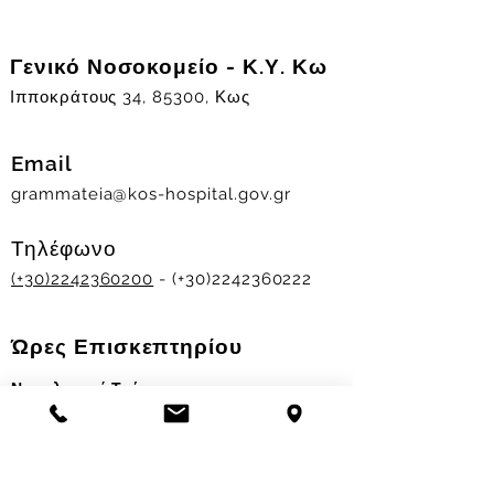
Γενικό Νοσοκομείο - Κ.Υ. Κω
Ιπποκράτους 34, 85300, Κως
Email
grammateia@kos-hospital.gov.gr
Τηλέφωνο
(+30)2242360200
- (+30)2242360222
Ώρες Επισκεπτηρίου
Νοσηλευτικά Τμήματα
Χειμερινό ωράριο:
11.00-13.00
&
17.30-19.30
Θερινό ωράριο: 11.00-13.00 & 18.00-20.00
Σταθμός Αιμοδοσίας
Δευ-Παρ 09:00 - 13:00