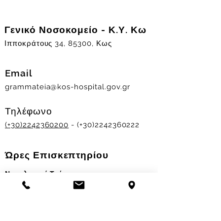
Γενικό Νοσοκομείο - Κ.Υ. Κω
Ιπποκράτους 34, 85300, Κως
Email
grammateia@kos-hospital.gov.gr
Τηλέφωνο
(+30)2242360200
- (+30)2242360222
Ώρες Επισκεπτηρίου
Νοσηλευτικά Τμήματα
Χειμερινό ωράριο:
11.00-13.00
&
17.30-19.30
Θερινό ωράριο: 11.00-13.00 & 18.00-20.00
Σταθμός Αιμοδοσίας
Δευ-Παρ 09:00 - 13:00