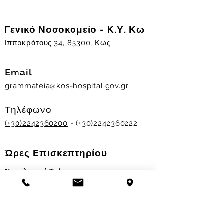
Γενικό Νοσοκομείο - Κ.Υ. Κω
Ιπποκράτους 34, 85300, Κως
Email
grammateia@kos-hospital.gov.gr
Τηλέφωνο
(+30)2242360200
- (+30)2242360222
Ώρες Επισκεπτηρίου
Νοσηλευτικά Τμήματα
Χειμερινό ωράριο:
11.00-13.00
&
17.30-19.30
Θερινό ωράριο: 11.00-13.00 & 18.00-20.00
Σταθμός Αιμοδοσίας
Δευ-Παρ 09:00 - 13:00