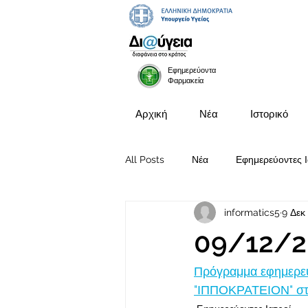
Εφημερεύοντα
Φαρμακεία
Αρχική
Νέα
Ιστορικό
All Posts
Νέα
Εφημερεύοντες Ι
informatics5
9 Δεκ
Προκηρύξεις Θέσεων
09/12/2
Πρόγραμμα εφημερευ
"ΙΠΠΟΚΡΑΤΕΙΟΝ" στι