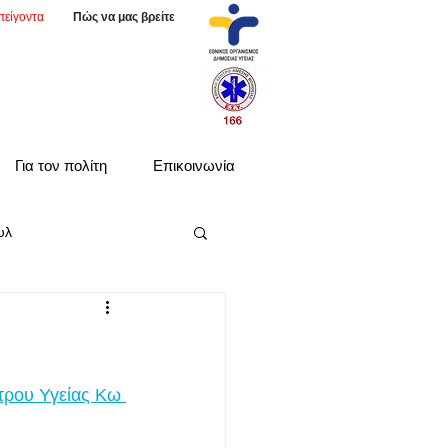
πείγοντα
Πώς να μας βρείτε
Για τον πολίτη
Επικοινωνία
υλ
τρου Υγείας Κω 