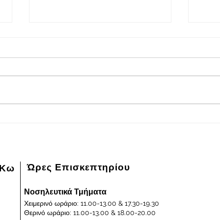
2026-08-05
202
Πρόγραμμα εφημερευόντων
Πρόγ
ειδικευμένων ιατρών Γενικού
ειδικ
Νοσοκομείου - Κέντρου Υγείας
Νοσοκ
Κω "ΙΠΠΟΚΡΑΤΕΙΟΝ" στις
Κω "
05/08/2026 και ημέρα Τετάρτη
04/0
Ώρες Επισκεπτηρίου
 Κω
Νοσηλευτικά Τμήματα
Χειμερινό ωράριο: 11.00-13.00 & 17.30-19.30
Θερινό ωράριο: 11.00-13.00 & 18.00-20.00