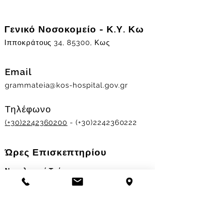
Γενικό Νοσοκομείο - Κ.Υ. Κω
Ιπποκράτους 34, 85300, Κως
Email
grammateia@kos-hospital.gov.gr
Τηλέφωνο
(+30)2242360200
- (+30)2242360222
Ώρες Επισκεπτηρίου
Νοσηλευτικά Τμήματα
Χειμερινό ωράριο:
11.00-13.00
&
17.30-19.30
Θερινό ωράριο: 11.00-13.00 & 18.00-20.00
Σταθμός Αιμοδοσίας
Δευ-Παρ 09:00 - 13:00