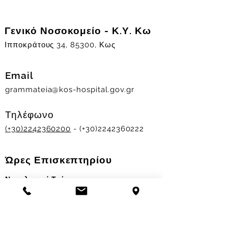
Γενικό Νοσοκομείο - Κ.Υ. Κω
Ιπποκράτους 34, 85300, Κως
Email
grammateia@kos-hospital.gov.gr
Τηλέφωνο
(+30)2242360200
- (+30)2242360222
Ώρες Επισκεπτηρίου
Νοσηλευτικά Τμήματα
Χειμερινό ωράριο:
11.00-13.00
&
17.30-19.30
Θερινό ωράριο: 11.00-13.00 & 18.00-20.00
Σταθμός Αιμοδοσίας
Δευ-Παρ 09:00 - 13:00