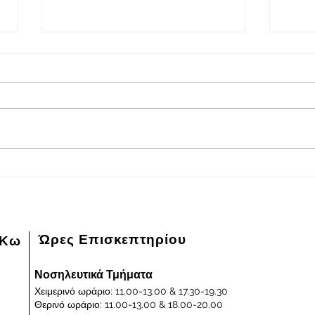
2026-08-04
202
Πρόγραμμα εφημερευόντων
Πρόγ
ειδικευμένων ιατρών Γενικού
ειδικ
Νοσοκομείου - Κέντρου Υγείας
Νοσοκ
Κω "ΙΠΠΟΚΡΑΤΕΙΟΝ" στις
Κω "
04/08/2026 και ημέρα Τρίτη
03/0
Ώρες Επισκεπτηρίου
 Κω
Νοσηλευτικά Τμήματα
Χειμερινό ωράριο: 11.00-13.00 & 17.30-19.30
Θερινό ωράριο: 11.00-13.00 & 18.00-20.00