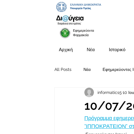
Εφημερεύοντα
Φαρμακεία
Αρχική
Νέα
Ιστορικό
All Posts
Νέα
Εφημερεύοντες Ι
informatics5
10 Ιο
Προκηρύξεις Θέσεων
10/07/2
Πρόγραμμα εφημερευ
"ΙΠΠΟΚΡΑΤΕΙΟΝ" στις