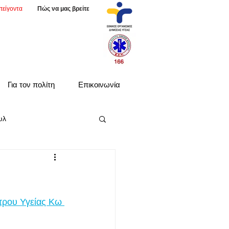
πείγοντα
Πώς να μας βρείτε
Για τον πολίτη
Επικοινωνία
υλ
τρου Υγείας Κω 