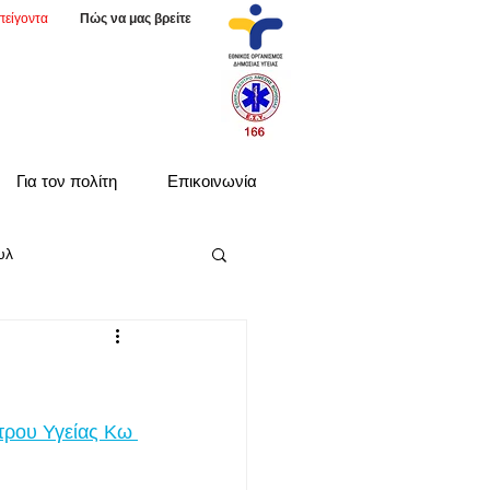
πείγοντα
Πώς να μας βρείτε
Για τον πολίτη
Επικοινωνία
υλ
τρου Υγείας Κω 