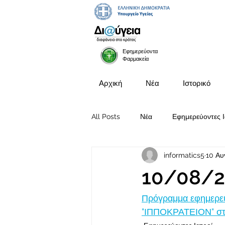
Εφημερεύοντα
Φαρμακεία
Αρχική
Νέα
Ιστορικό
All Posts
Νέα
Εφημερεύοντες Ι
informatics5
10 Αυ
Προκηρύξεις Θέσεων
10/08/2
Πρόγραμμα εφημερευ
"ΙΠΠΟΚΡΑΤΕΙΟΝ" στις