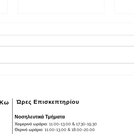
2026-08-05
202
Πρόγραμμα εφημερευόντων
Πρόγ
ειδικευμένων ιατρών Γενικού
ειδικ
Νοσοκομείου - Κέντρου Υγείας
Νοσοκ
Κω "ΙΠΠΟΚΡΑΤΕΙΟΝ" στις
Κω "
05/08/2026 και ημέρα Τετάρτη
04/0
Ώρες Επισκεπτηρίου
 Κω
Νοσηλευτικά Τμήματα
Χειμερινό ωράριο: 11.00-13.00 & 17.30-19.30
Θερινό ωράριο: 11.00-13.00 & 18.00-20.00