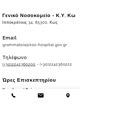
Γενικό Νοσοκομείο - Κ.Υ. Κω
Ιπποκράτους 34, 85300, Κως
Email
grammateia@kos-hospital.gov.gr
Τηλέφωνο
(+30)2242360200
- (+30)2242360222
Ώρες Επισκεπτηρίου
Νοσηλευτικά Τμήματα
Χειμερινό ωράριο:
11.00-13.00
&
17.30-19.30
Θερινό ωράριο: 11.00-13.00 & 18.00-20.00
Σταθμός Αιμοδοσίας
Δευ-Παρ 09:00 - 13:00