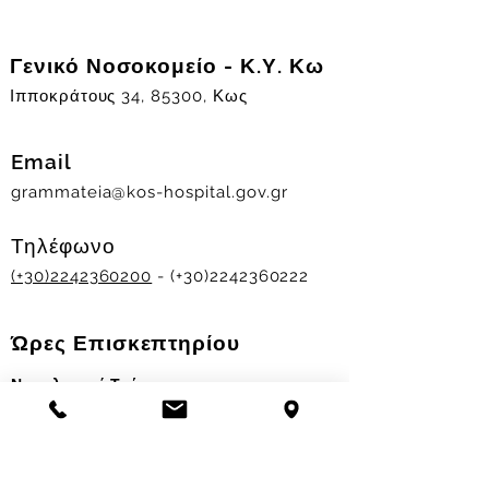
Γενικό Νοσοκομείο - Κ.Υ. Κω
Ιπποκράτους 34, 85300, Κως
Email
grammateia@kos-hospital.gov.gr
Τηλέφωνο
(+30)2242360200
- (+30)2242360222
Ώρες Επισκεπτηρίου
Νοσηλευτικά Τμήματα
Χειμερινό ωράριο:
11.00-13.00
&
17.30-19.30
Θερινό ωράριο: 11.00-13.00 & 18.00-20.00
Σταθμός Αιμοδοσίας
Δευ-Παρ 09:00 - 13:00