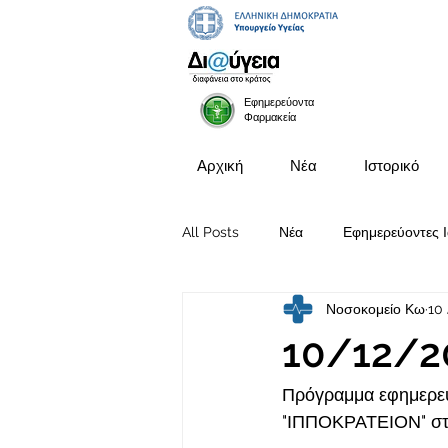
Εφημερεύοντα
Φαρμακεία
Αρχική
Νέα
Ιστορικό
All Posts
Νέα
Εφημερεύοντες Ι
Νοσοκομείο Κω
10
Προκηρύξεις Θέσεων
10/12/2
Πρόγραμμα εφημερευ
"ΙΠΠΟΚΡΑΤΕΙΟΝ" στι