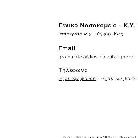
Γενικό Νοσοκομείο - Κ.Υ.
Ιπποκράτους 34, 85300, Κως
Email
grammateia@kos-hospital.gov.gr
Τηλέφωνο
(+30)2242360200
- (+30)2242360222
©2025 Νοσοκομείο Κω All Rights Reserved