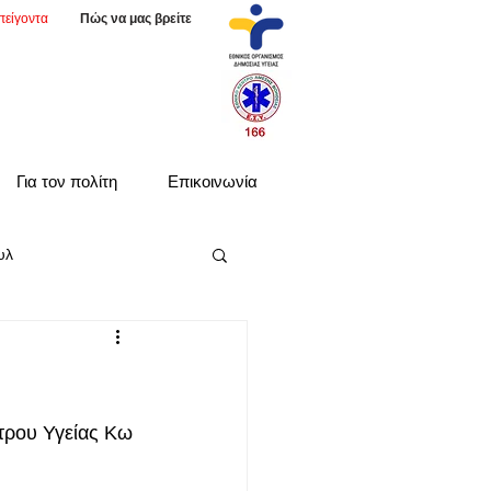
πείγοντα
Πώς να μας βρείτε
Για τον πολίτη
Επικοινωνία
υλ
τρου Υγείας Κω 