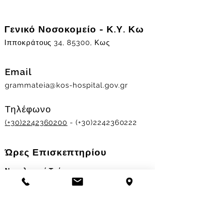
Γενικό Νοσοκομείο - Κ.Υ. Κω
Ιπποκράτους 34, 85300, Κως
Email
grammateia@kos-hospital.gov.gr
Τηλέφωνο
(+30)2242360200
- (+30)2242360222
Ώρες Επισκεπτηρίου
Νοσηλευτικά Τμήματα
Χειμερινό ωράριο:
11.00-13.00
&
17.30-19.30
Θερινό ωράριο: 11.00-13.00 & 18.00-20.00
Σταθμός Αιμοδοσίας
Δευ-Παρ 09:00 - 13:00