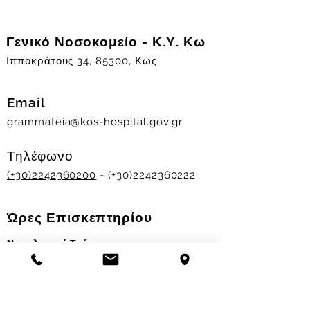
Γενικό Νοσοκομείο - Κ.Υ. Κω
Ιπποκράτους 34, 85300, Κως
Email
grammateia@kos-hospital.gov.gr
Τηλέφωνο
(+30)2242360200
- (+30)2242360222
Ώρες Επισκεπτηρίου
Νοσηλευτικά Τμήματα
Χειμερινό ωράριο:
11.00-13.00
&
17.30-19.30
Θερινό ωράριο: 11.00-13.00 & 18.00-20.00
Σταθμός Αιμοδοσίας
Δευ-Παρ 09:00 - 13:00