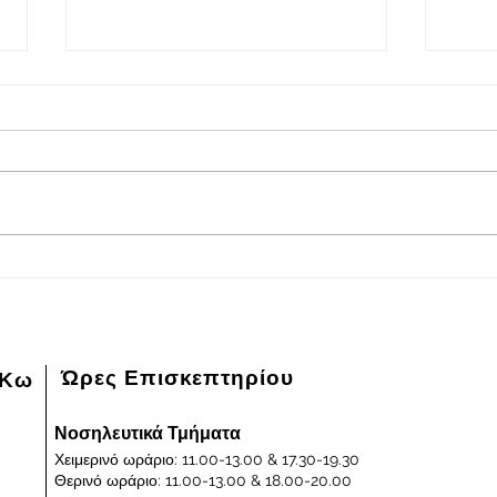
2026-08-08
202
Πρόγραμμα εφημερευόντων
Πρόγ
ειδικευμένων ιατρών Γενικού
ειδικ
Νοσοκομείου - Κέντρου Υγείας
Νοσοκ
Κω "ΙΠΠΟΚΡΑΤΕΙΟΝ" στις
Κω "
08/08/2026 και ημέρα Σάββατο
07/0
Παρα
Ώρες Επισκεπτηρίου
 Κω
Νοσηλευτικά Τμήματα
Χειμερινό ωράριο: 11.00-13.00 & 17.30-19.30
Θερινό ωράριο: 11.00-13.00 & 18.00-20.00