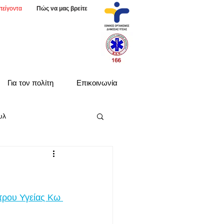
πείγοντα
Πώς να μας βρείτε
Για τον πολίτη
Επικοινωνία
υλ
τρου Υγείας Κω 