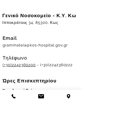
Γενικό Νοσοκομείο - Κ.Υ. Κω
Ιπποκράτους 34, 85300, Κως
Email
grammateia@kos-hospital.gov.gr
Τηλέφωνο
(+30)2242360200
- (+30)2242360222
Ώρες Επισκεπτηρίου
Νοσηλευτικά Τμήματα
Χειμερινό ωράριο:
11.00-13.00
&
17.30-19.30
Θερινό ωράριο: 11.00-13.00 & 18.00-20.00
Σταθμός Αιμοδοσίας
Δευ-Παρ 09:00 - 13:00