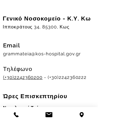
Γενικό Νοσοκομείο - Κ.Υ. Κω
Ιπποκράτους 34, 85300, Κως
Email
grammateia@kos-hospital.gov.gr
Τηλέφωνο
(+30)2242360200
- (+30)2242360222
Ώρες Επισκεπτηρίου
Νοσηλευτικά Τμήματα
Χειμερινό ωράριο:
11.00-13.00
&
17.30-19.30
Θερινό ωράριο: 11.00-13.00 & 18.00-20.00
Σταθμός Αιμοδοσίας
Δευ-Παρ 09:00 - 13:00