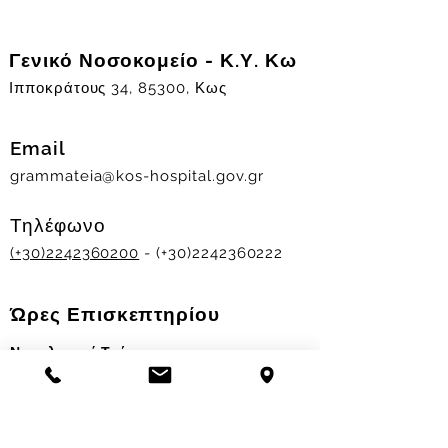
Γενικό Νοσοκομείο - Κ.Υ. Κω
Ιπποκράτους 34, 85300, Κως
Email
grammateia@kos-hospital.gov.gr
Τηλέφωνο
(+30)2242360200
- (+30)2242360222
Ώρες Επισκεπτηρίου
Νοσηλευτικά Τμήματα
Χειμερινό ωράριο:
11.00-13.00
&
17.30-19.30
Θερινό ωράριο: 11.00-13.00 & 18.00-20.00
Σταθμός Αιμοδοσίας
Δευ-Παρ 09:00 - 13:00