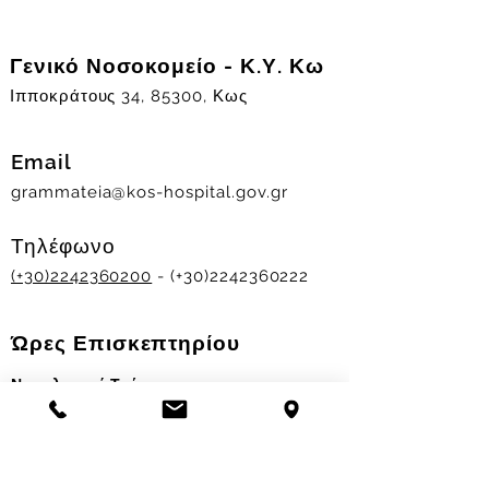
Γενικό Νοσοκομείο - Κ.Υ. Κω
Ιπποκράτους 34, 85300, Κως
Email
grammateia@kos-hospital.gov.gr
Τηλέφωνο
(+30)2242360200
- (+30)2242360222
Ώρες Επισκεπτηρίου
Νοσηλευτικά Τμήματα
Χειμερινό ωράριο:
11.00-13.00
&
17.30-19.30
Θερινό ωράριο: 11.00-13.00 & 18.00-20.00
Σταθμός Αιμοδοσίας
Δευ-Παρ 09:00 - 13:00