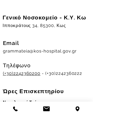
Γενικό Νοσοκομείο - Κ.Υ. Κω
Ιπποκράτους 34, 85300, Κως
Email
grammateia@kos-hospital.gov.gr
Τηλέφωνο
(+30)2242360200
- (+30)2242360222
Ώρες Επισκεπτηρίου
Νοσηλευτικά Τμήματα
Χειμερινό ωράριο:
11.00-13.00
&
17.30-19.30
Θερινό ωράριο: 11.00-13.00 & 18.00-20.00
Σταθμός Αιμοδοσίας
Δευ-Παρ 09:00 - 13:00