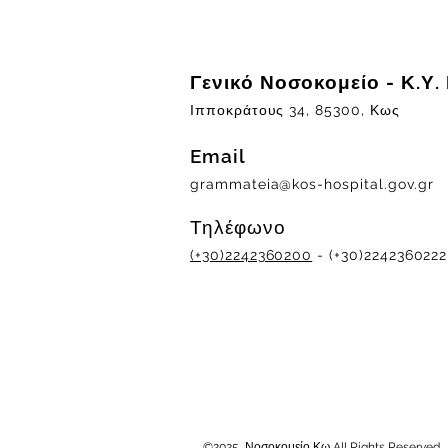
Γενικό Νοσοκομείο - Κ.Υ.
Ιπποκράτους 34, 85300, Κως
Email
grammateia@kos-hospital.gov.gr
Τηλέφωνο
(+30)2242360200
- (+30)2242360222
©2025 Νοσοκομείο Κω All Rights Reserved