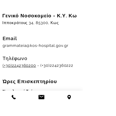
Γενικό Νοσοκομείο - Κ.Υ. Κω
Ιπποκράτους 34, 85300, Κως
Email
grammateia@kos-hospital.gov.gr
Τηλέφωνο
(+30)2242360200
- (+30)2242360222
Ώρες Επισκεπτηρίου
Νοσηλευτικά Τμήματα
Χειμερινό ωράριο:
11.00-13.00
&
17.30-19.30
Θερινό ωράριο: 11.00-13.00 & 18.00-20.00
Σταθμός Αιμοδοσίας
Δευ-Παρ 09:00 - 13:00