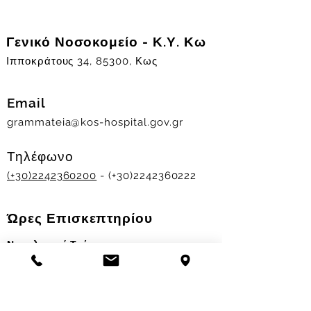
Γενικό Νοσοκομείο - Κ.Υ. Κω
Ιπποκράτους 34, 85300, Κως
Email
grammateia@kos-hospital.gov.gr
Τηλέφωνο
(+30)2242360200
- (+30)2242360222
Ώρες Επισκεπτηρίου
Νοσηλευτικά Τμήματα
Χειμερινό ωράριο:
11.00-13.00
&
17.30-19.30
Θερινό ωράριο: 11.00-13.00 & 18.00-20.00
Σταθμός Αιμοδοσίας
Δευ-Παρ 09:00 - 13:00