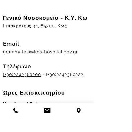
Γενικό Νοσοκομείο - Κ.Υ. Κω
Ιπποκράτους 34, 85300, Κως
Email
grammateia@kos-hospital.gov.gr
Τηλέφωνο
(+30)2242360200
- (+30)2242360222
Ώρες Επισκεπτηρίου
Νοσηλευτικά Τμήματα
Χειμερινό ωράριο:
11.00-13.00
&
17.30-19.30
Θερινό ωράριο: 11.00-13.00 & 18.00-20.00
Σταθμός Αιμοδοσίας
Δευ-Παρ 09:00 - 13:00