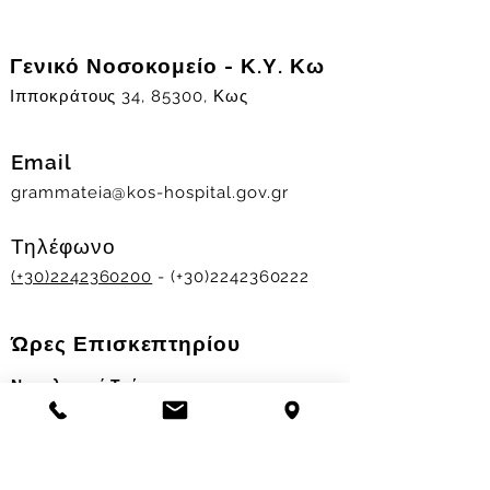
Γενικό Νοσοκομείο - Κ.Υ. Κω
Ιπποκράτους 34, 85300, Κως
Email
grammateia@kos-hospital.gov.gr
Τηλέφωνο
(+30)2242360200
- (+30)2242360222
Ώρες Επισκεπτηρίου
Νοσηλευτικά Τμήματα
Χειμερινό ωράριο:
11.00-13.00
&
17.30-19.30
Θερινό ωράριο: 11.00-13.00 & 18.00-20.00
Σταθμός Αιμοδοσίας
Δευ-Παρ 09:00 - 13:00