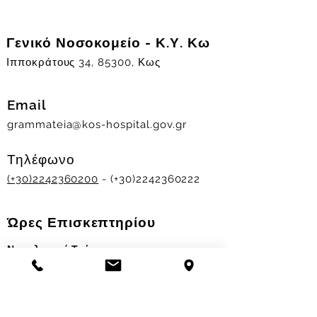
Γενικό Νοσοκομείο - Κ.Υ. Κω
Ιπποκράτους 34, 85300, Κως
Email
grammateia@kos-hospital.gov.gr
Τηλέφωνο
(+30)2242360200
- (+30)2242360222
Ώρες Επισκεπτηρίου
Νοσηλευτικά Τμήματα
Χειμερινό ωράριο:
11.00-13.00
&
17.30-19.30
Θερινό ωράριο: 11.00-13.00 & 18.00-20.00
Σταθμός Αιμοδοσίας
Δευ-Παρ 09:00 - 13:00