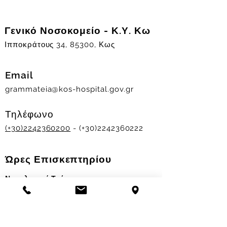
Γενικό Νοσοκομείο - Κ.Υ. Κω
Ιπποκράτους 34, 85300, Κως
Email
grammateia@kos-hospital.gov.gr
Τηλέφωνο
(+30)2242360200
- (+30)2242360222
Ώρες Επισκεπτηρίου
Νοσηλευτικά Τμήματα
Χειμερινό ωράριο:
11.00-13.00
&
17.30-19.30
Θερινό ωράριο: 11.00-13.00 & 18.00-20.00
Σταθμός Αιμοδοσίας
Δευ-Παρ 09:00 - 13:00