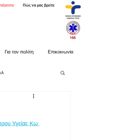
πείγοντα
Πώς να μας βρείτε
Για τον πολίτη
Επικοινωνία
υλ
τρου Υγείας Κω 