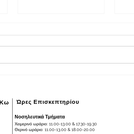
2026-08-08
202
Πρόγραμμα εφημερευόντων
Πρόγ
ειδικευμένων ιατρών Γενικού
ειδικ
Νοσοκομείου - Κέντρου Υγείας
Νοσοκ
Κω "ΙΠΠΟΚΡΑΤΕΙΟΝ" στις
Κω "
08/08/2026 και ημέρα Σάββατο
07/0
Παρα
Ώρες Επισκεπτηρίου
 Κω
Νοσηλευτικά Τμήματα
Χειμερινό ωράριο: 11.00-13.00 & 17.30-19.30
Θερινό ωράριο: 11.00-13.00 & 18.00-20.00