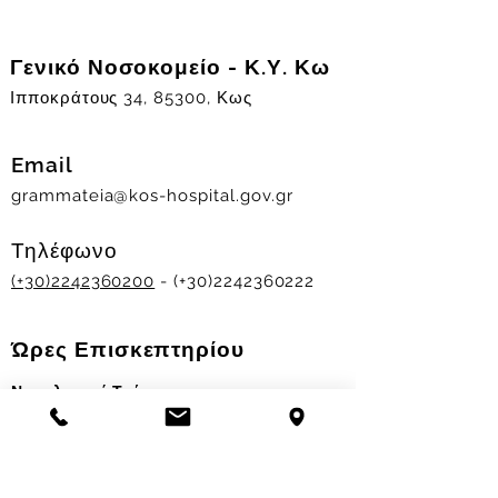
Γενικό Νοσοκομείο - Κ.Υ. Κω
Ιπποκράτους 34, 85300, Κως
Email
grammateia@kos-hospital.gov.gr
Τηλέφωνο
(+30)2242360200
- (+30)2242360222
Ώρες Επισκεπτηρίου
Νοσηλευτικά Τμήματα
Χειμερινό ωράριο:
11.00-13.00
&
17.30-19.30
Θερινό ωράριο: 11.00-13.00 & 18.00-20.00
Σταθμός Αιμοδοσίας
Δευ-Παρ 09:00 - 13:00