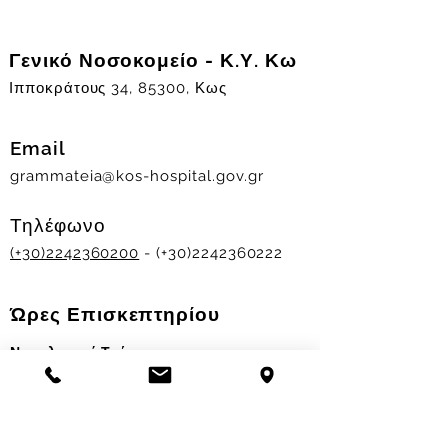
Γενικό Νοσοκομείο - Κ.Υ. Κω
Ιπποκράτους 34, 85300, Κως
Email
grammateia@kos-hospital.gov.gr
Τηλέφωνο
(+30)2242360200
- (+30)2242360222
Ώρες Επισκεπτηρίου
Νοσηλευτικά Τμήματα
Χειμερινό ωράριο:
11.00-13.00
&
17.30-19.30
Θερινό ωράριο: 11.00-13.00 & 18.00-20.00
Σταθμός Αιμοδοσίας
Δευ-Παρ 09:00 - 13:00