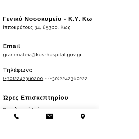
Γενικό Νοσοκομείο - Κ.Υ. Κω
Ιπποκράτους 34, 85300, Κως
Email
grammateia@kos-hospital.gov.gr
Τηλέφωνο
(+30)2242360200
- (+30)2242360222
Ώρες Επισκεπτηρίου
Νοσηλευτικά Τμήματα
Χειμερινό ωράριο:
11.00-13.00
&
17.30-19.30
Θερινό ωράριο: 11.00-13.00 & 18.00-20.00
Σταθμός Αιμοδοσίας
Δευ-Παρ 09:00 - 13:00