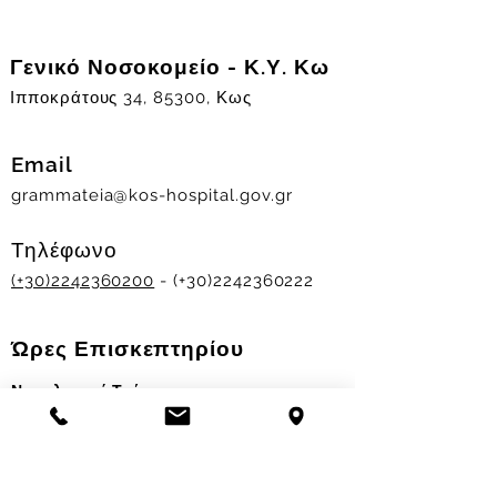
Γενικό Νοσοκομείο - Κ.Υ. Κω
Ιπποκράτους 34, 85300, Κως
Email
grammateia@kos-hospital.gov.gr
Τηλέφωνο
(+30)2242360200
- (+30)2242360222
Ώρες Επισκεπτηρίου
Νοσηλευτικά Τμήματα
Χειμερινό ωράριο:
11.00-13.00
&
17.30-19.30
Θερινό ωράριο: 11.00-13.00 & 18.00-20.00
Σταθμός Αιμοδοσίας
Δευ-Παρ 09:00 - 13:00