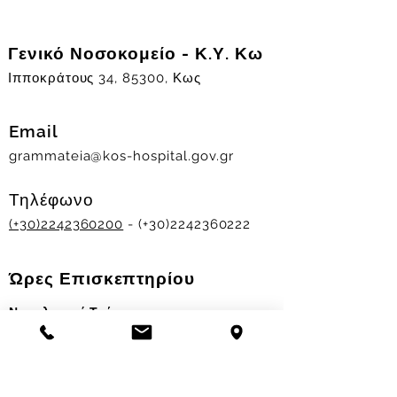
Γενικό Νοσοκομείο - Κ.Υ. Κω
Ιπποκράτους 34, 85300, Κως
Email
grammateia@kos-hospital.gov.gr
Τηλέφωνο
(+30)2242360200
- (+30)2242360222
Ώρες Επισκεπτηρίου
Νοσηλευτικά Τμήματα
Χειμερινό ωράριο:
11.00-13.00
&
17.30-19.30
Θερινό ωράριο: 11.00-13.00 & 18.00-20.00
Σταθμός Αιμοδοσίας
Δευ-Παρ 09:00 - 13:00