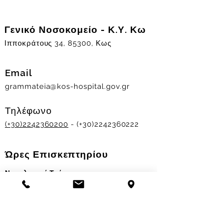
Γενικό Νοσοκομείο - Κ.Υ. Κω
Ιπποκράτους 34, 85300, Κως
Email
grammateia@kos-hospital.gov.gr
Τηλέφωνο
(+30)2242360200
- (+30)2242360222
Ώρες Επισκεπτηρίου
Νοσηλευτικά Τμήματα
Χειμερινό ωράριο:
11.00-13.00
&
17.30-19.30
Θερινό ωράριο: 11.00-13.00 & 18.00-20.00
Σταθμός Αιμοδοσίας
Δευ-Παρ 09:00 - 13:00